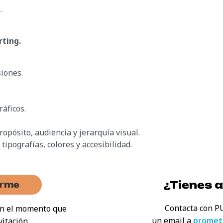
.
rting.
siones.
ráficos.
opósito, audiencia y jerarquía visual.
ipografías, colores y accesibilidad.
¿Tienes 
irme
Contacta con P
 en el momento que
un email a
promet
vitación