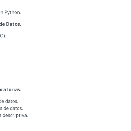
n Python.
de Datos.
O).
oratorias.
e datos.
s de datos.
 descriptiva.