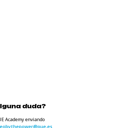
alguna duda?
UE Academy enviando
eobythepower@pue.es